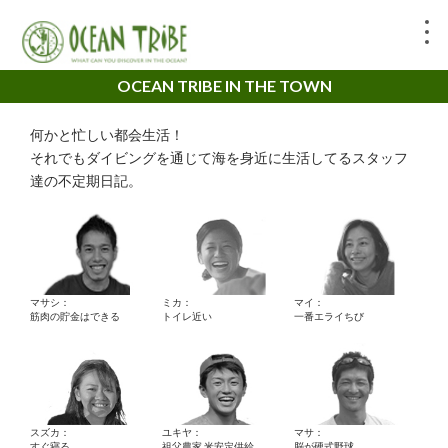
OCEAN TRIBE IN THE TOWN
何かと忙しい都会生活！
それでもダイビングを通じて海を身近に生活してるスタッフ
達の不定期日記。
マサシ：
ミカ：
マイ：
筋肉の貯金はできる
トイレ近い
一番エライちび
スズカ：
ユキヤ：
マサ：
すぐ寝る。
祖父農家 米安定供給
脳が硬式野球