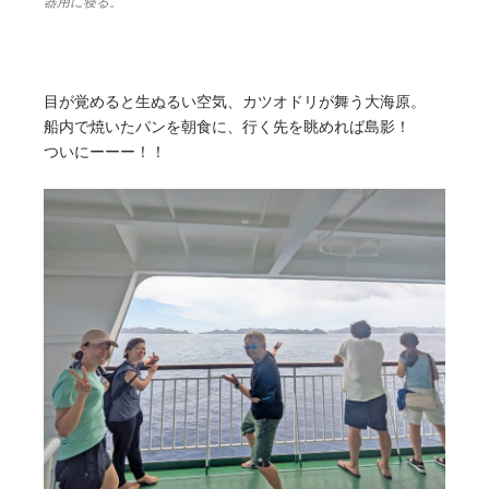
器用に寝る。
目が覚めると生ぬるい空気、カツオドリが舞う大海原。
船内で焼いたパンを朝食に、行く先を眺めれば島影！
ついにーーー！！