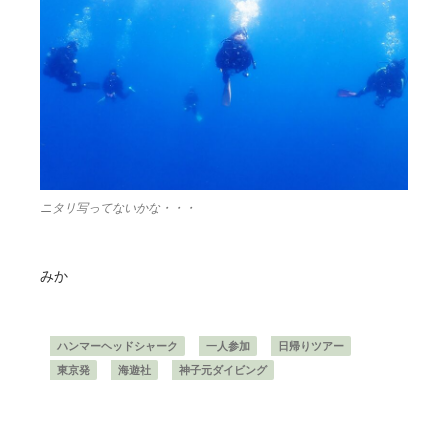
ニタリ写ってないかな・・・
みか
ハンマーヘッドシャーク
一人参加
日帰りツアー
東京発
海遊社
神子元ダイビング