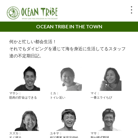
OCEAN TRIBE IN THE TOWN
何かと忙しい都会生活！
それでもダイビングを通じて海を身近に生活してるスタッフ
達の不定期日記。
マサシ：
ミカ：
マイ：
筋肉の貯金はできる
トイレ近い
一番エライちび
スズカ：
ユキヤ：
マサ：
すぐ寝る。
祖父農家 米安定供給
脳が硬式野球