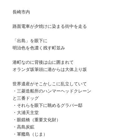
長崎市内
路面電車が夕焼けに染まる街中を走る
「出島」を眼下に
明治色を色濃く残す町並み
港町なのに背後は山に囲まれて
オランダ坂筆頭に港からは大体上り坂
世界遺産がそこかしこに乱立していて
・三菱造船所のハンマーヘッドクレーン
と三番ドッグ
・それらを眼下に眺めるグラバー邸
・大浦天主堂
・眼鏡橋（重要文化財）
・高島炭鉱
・軍艦島（じま）