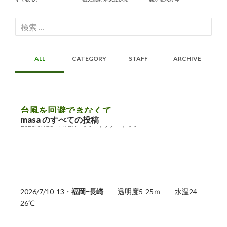
検
索:
ALL
CATEGORY
STAFF
ARCHIVE
台風を回避できなくて
masa のすべての投稿
2026/07/28
MASA
ツアー
,
リゾートツアー
2026/7/10-13・
福岡ｰ長崎
透明度5-25ｍ 水温24-
26℃