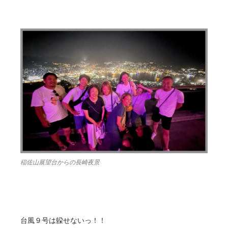
稲佐山展望台からの長崎夜景
台風９号は躱せないっ！！