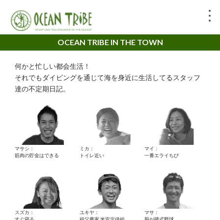
OCEAN TRIBE IN THE TOWN
何かと忙しい都会生活！
それでもダイビングを通じて海を身近に生活してるスタッフ
達の不定期日記。
マサシ：
ミカ：
マイ：
筋肉の貯金はできる
トイレ近い
一番エライちび
スズカ：
ユキヤ：
マサ：
すぐ寝る。
祖父農家 米安定供給
脳が硬式野球