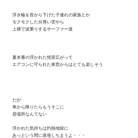
浮き輪を首から下げた子連れの家族とか
モクモクした分厚い雲やら
上裸で波乗りするサーファー達
夏本番の浮かれた情景広がって
エアコンに守られた車窓からはとても楽しそう
だが
車から降りたらもうそこに
居場所なんてない
浮かれた気持ちは灼熱地獄に
あっという間に蒸発しちまうよ・・・