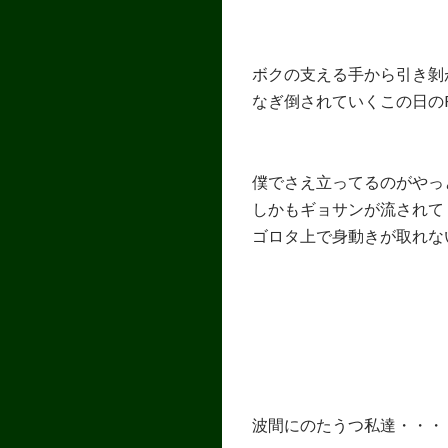
ボクの支える手から引き剝
なぎ倒されていくこの日のF
僕でさえ立ってるのがやっ
しかもギョサンが流されて
ゴロタ上で身動きが取れな
波間にのたうつ私達・・・