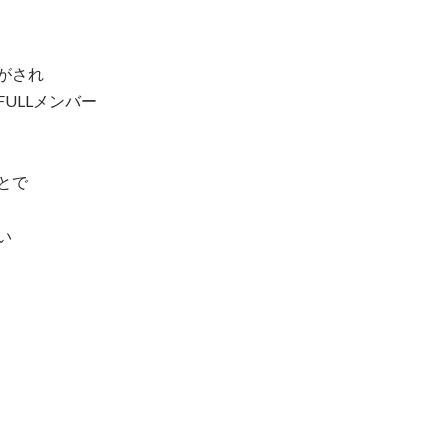
がされ
ULLメンバー
とで
い