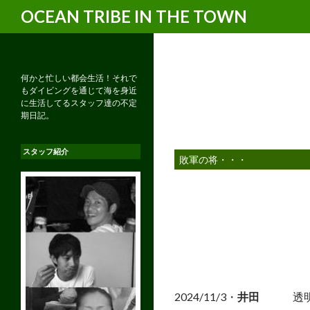
検
OCEAN TRIBE IN THE TOWN
索
何かと忙しい都会生活！それで
もダイビングを通じて海を身近
に生活してるスタッフ達の不定
期日記。
スタッフ紹介
敗軍の将・・・
2024/11/3・
井田
透