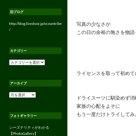
旧ブログ
写真の少なさが
http://blog.livedoor.jp/oceantribe
/
この日の余裕の無さを物語
カテゴリー
カ
テ
ライセンスを取って初めて
ゴ
リ
アーカイブ
ー
ア
ドライスーツに馴染めず消
ー
家族の心配をよそに
カ
イ
もう一度だけトライしてみ
フォトギャラリー
ブ
シーズナリティがわかる
【PhotoGallery】