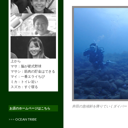
上から
マサ：脳が硬式野球
マサシ：筋肉の貯金はできる
マイ：一番エライちび
ミカ：トイレ近い
スズカ：すぐ寝る
井田の急傾斜を降りていくダイバー
お店のホームページはこちら
>>>
OCEAN TRIBE