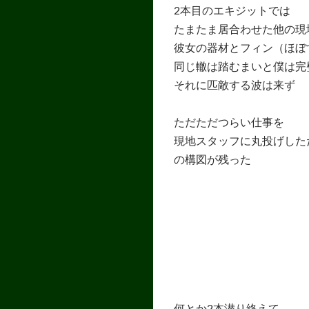
2本目のエキジットでは
たまたま居合わせた他の現
彼女の器材とフィン（ほぼ
同じ轍は踏むまいと僕は完
それに匹敵する波は来ず
ただただつらい仕事を
現地スタッフに丸投げした
の構図が残った
何とか2本潜り終えて