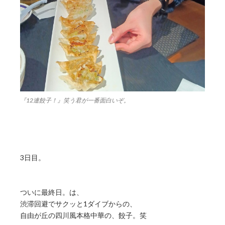
『12連餃子！』笑う君が一番面白いぞ。
3日目。
ついに最終日。は、
渋滞回避でサクッと1ダイブからの、
自由が丘の四川風本格中華の、餃子。笑