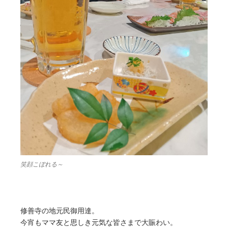
笑顔こぼれる～
修善寺の地元民御用達。
今宵もママ友と思しき元気な皆さまで大賑わい。