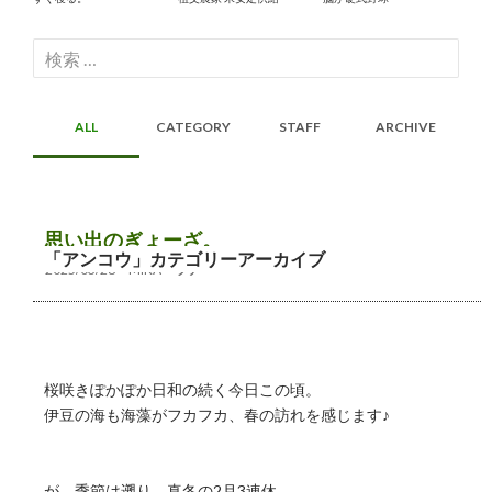
検
索:
ALL
CATEGORY
STAFF
ARCHIVE
思い出のぎょーざ。
「アンコウ」カテゴリーアーカイブ
2025/03/28
MIKA
ツアー
桜咲きぽかぽか日和の続く今日この頃。
伊豆の海も海藻がフカフカ、春の訪れを感じます♪
が。季節は遡り、真冬の2月3連休。