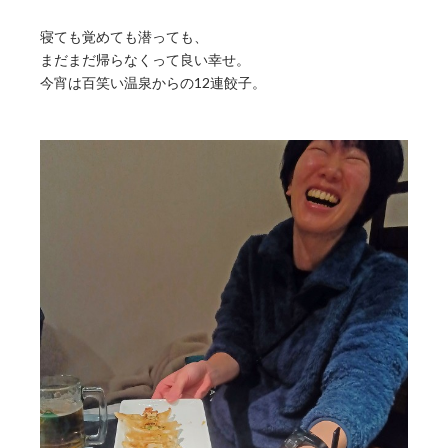
寝ても覚めても潜っても、
まだまだ帰らなくって良い幸せ。
今宵は百笑い温泉からの12連餃子。