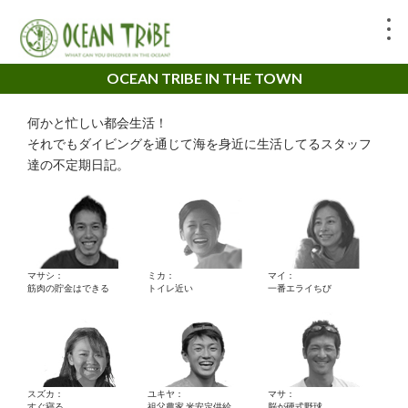
OCEAN TRIBE IN THE TOWN
何かと忙しい都会生活！
それでもダイビングを通じて海を身近に生活してるスタッフ
達の不定期日記。
マサシ：
ミカ：
マイ：
筋肉の貯金はできる
トイレ近い
一番エライちび
スズカ：
ユキヤ：
マサ：
すぐ寝る。
祖父農家 米安定供給
脳が硬式野球