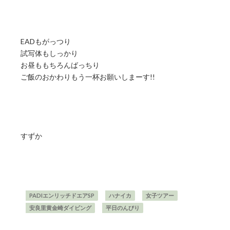
EADもがっつり
試写体もしっかり
お昼ももちろんばっちり
ご飯のおかわりもう一杯お願いしまーす!!
すずか
PADIエンリッチドエアSP
ハナイカ
女子ツアー
安良里黄金崎ダイビング
平日のんびり