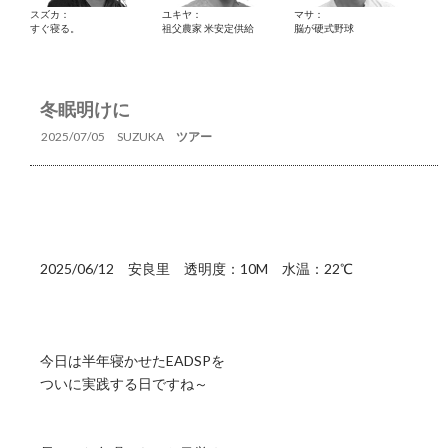
スズカ：
ユキヤ：
マサ：
すぐ寝る。
祖父農家 米安定供給
脳が硬式野球
冬眠明けに
2025/07/05
SUZUKA
ツアー
2025/06/12 安良里 透明度：10M 水温：22℃
今日は半年寝かせたEADSPを
ついに実践する日ですね～