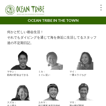
OCEAN TRIBE IN THE TOWN
何かと忙しい都会生活！
それでもダイビングを通じて海を身近に生活してるスタッフ
達の不定期日記。
マサシ：
ミカ：
マイ：
筋肉の貯金はできる
トイレ近い
一番エライちび
スズカ：
ユキヤ：
マサ：
すぐ寝る。
祖父農家 米安定供給
脳が硬式野球