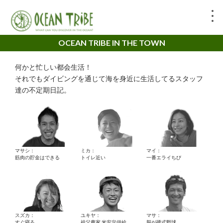
OCEAN TRIBE IN THE TOWN
何かと忙しい都会生活！
それでもダイビングを通じて海を身近に生活してるスタッフ
達の不定期日記。
マサシ：
ミカ：
マイ：
筋肉の貯金はできる
トイレ近い
一番エライちび
スズカ：
ユキヤ：
マサ：
すぐ寝る。
祖父農家 米安定供給
脳が硬式野球