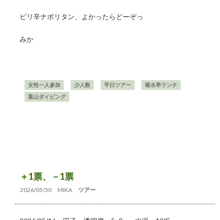
ピリ辛ナポリタン、よかったらどーぞっ
みか
女性一人参加
少人数
平日ツアー
菊水亭ランチ
葉山ダイビング
＋1票、－1票
2026/05/30
MIKA
ツアー