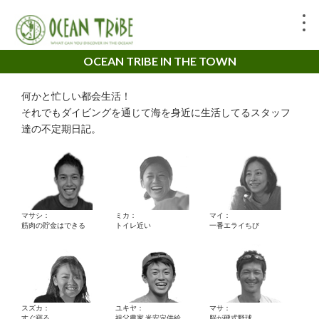
OCEAN TRIBE IN THE TOWN
何かと忙しい都会生活！
それでもダイビングを通じて海を身近に生活してるスタッフ
達の不定期日記。
マサシ：
ミカ：
マイ：
筋肉の貯金はできる
トイレ近い
一番エライちび
スズカ：
ユキヤ：
マサ：
すぐ寝る。
祖父農家 米安定供給
脳が硬式野球