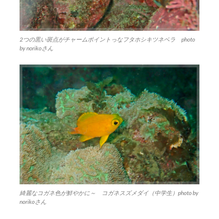
2つの黒い斑点がチャームポイントっなフタホシキツネベラ photo
by norikoさん
綺麗なコガネ色が鮮やかに～ コガネスズメダイ（中学生）photo by
norikoさん