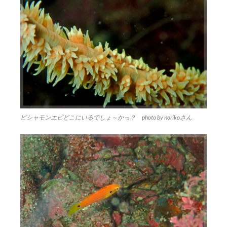
ビシャモンエビどこにいるでしょ～かっ？ photo by norikoさん