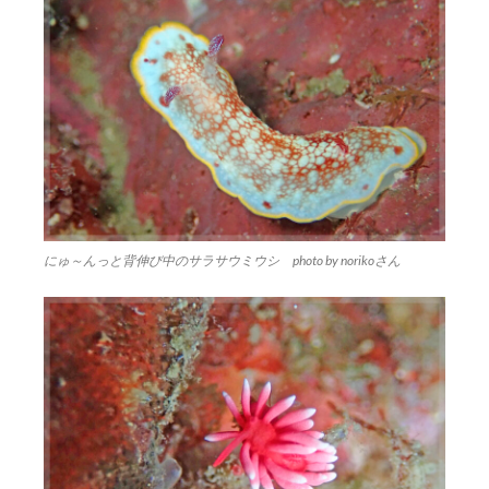
にゅ～んっと背伸び中のサラサウミウシ photo by norikoさん