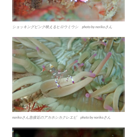
ショッキングピンク映えるヒロウミウシ photo by norikoさん
norikoさん急接近のアカホシカクレエビ photo by norikoさん