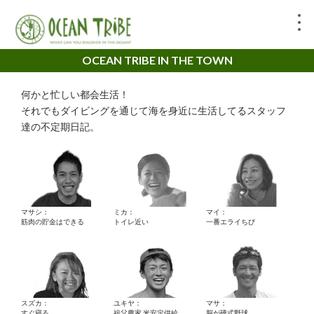
OCEAN TRIBE IN THE TOWN
何かと忙しい都会生活！
それでもダイビングを通じて海を身近に生活してるスタッフ
達の不定期日記。
マサシ：
ミカ：
マイ：
筋肉の貯金はできる
トイレ近い
一番エライちび
スズカ：
ユキヤ：
マサ：
すぐ寝る。
祖父農家 米安定供給
脳が硬式野球