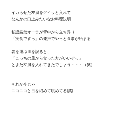
イカらせた左肩をグイッと入れて
なんかの口上みたいなお料理説明
私語厳禁オーラが背中から立ち昇り
「実食ですっ」の発声でやっと食事が始まる
箸を運ぶ皿を誤ると、
「こっちの皿から食った方がいいぞっ」
とまた左肩を入れてきたでしょう・・・（笑）
それが今じゃ
ニコニコと目を細めて眺めてる(笑)