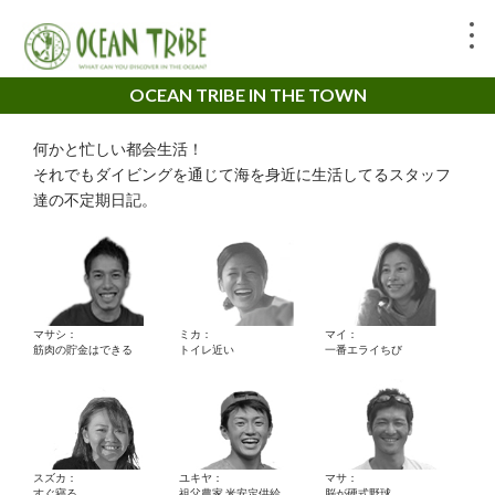
OCEAN TRIBE IN THE TOWN
何かと忙しい都会生活！
それでもダイビングを通じて海を身近に生活してるスタッフ
達の不定期日記。
マサシ：
ミカ：
マイ：
筋肉の貯金はできる
トイレ近い
一番エライちび
スズカ：
ユキヤ：
マサ：
すぐ寝る。
祖父農家 米安定供給
脳が硬式野球