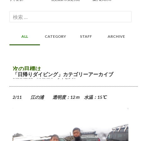
検
索:
ALL
CATEGORY
STAFF
ARCHIVE
次の目標は
「日帰りダイビング」カテゴリーアーカイブ
2026/02/22
MASASHI
ライセンス
2/11 江の浦 透明度：12ｍ 水温：15℃