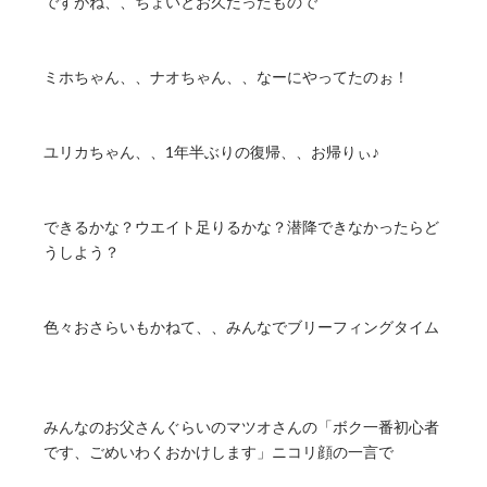
ですがね、、ちょいとお久だったもので
ミホちゃん、、ナオちゃん、、なーにやってたのぉ！
ユリカちゃん、、1年半ぶりの復帰、、お帰りぃ♪
できるかな？ウエイト足りるかな？潜降できなかったらど
うしよう？
色々おさらいもかねて、、みんなでブリーフィングタイム
みんなのお父さんぐらいのマツオさんの「ボク一番初心者
です、ごめいわくおかけします」ニコリ顔の一言で