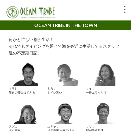
OCEAN TRIBE IN THE TOWN
何かと忙しい都会生活！
それでもダイビングを通じて海を身近に生活してるスタッフ
達の不定期日記。
マサシ：
ミカ：
マイ：
筋肉の貯金はできる
トイレ近い
一番エライちび
スズカ：
ユキヤ：
マサ：
すぐ寝る。
祖父農家 米安定供給
脳が硬式野球