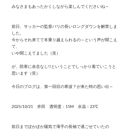
みなさまもあったかくしながら楽しんでくださいね～
前日、サッカーの監督バリの長いロングダウンを解禁しま
した。
今からそれ来てて冬乗り越えられるの～という声が聞こえ
て、
いや聞こえてました（笑）
が、防寒に余念なし!!ということでしっかり着ていこうと
思います（笑）
今日のブログは、第一回目の寒波？が来た時の思い出～
2025/10/21 井田 透明度：15M 水温：23℃
前日までぽかぽか陽気で薄手の長袖で過ごせていたの