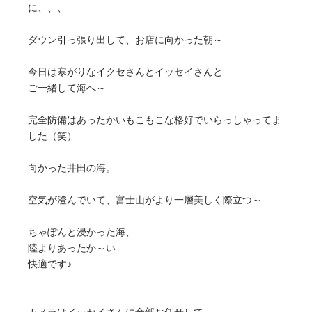
に、、、
ダウン引っ張り出して、お店に向かった朝～
今日は寒がりなイクセさんとイッセイさんと
ご一緒して海へ～
完全防備はあったかいもこもこな格好でいらっしゃってま
した（笑）
向かった井田の海。
空気が澄んでいて、富士山がより一層美しく際立つ～
ちゃぽんと浸かった海、
陸よりあったか～い
快適です♪
カメラはイッセイさんに全部お任せして、