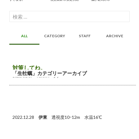
検
索:
ALL
CATEGORY
STAFF
ARCHIVE
対策してね。
「生牡蠣」カテゴリーアーカイブ
2023/01/07
YUKIYA
ツアー
2022.12.28
伊東
透視度10ｰ12m 水温16℃