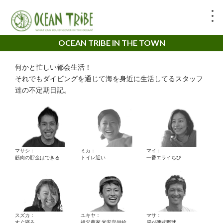
OCEAN TRIBE IN THE TOWN
何かと忙しい都会生活！
それでもダイビングを通じて海を身近に生活してるスタッフ
達の不定期日記。
マサシ：
ミカ：
マイ：
筋肉の貯金はできる
トイレ近い
一番エライちび
スズカ：
ユキヤ：
マサ：
すぐ寝る。
祖父農家 米安定供給
脳が硬式野球