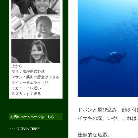
上から
マサ：脳が硬式野球
マサシ：筋肉の貯金はできる
マイ：一番エライちび
ミカ：トイレ近い
スズカ：すぐ寝る
ドボンと飛び込み、顔を付
お店のホームページはこちら
イサキの塊、いや、これは
>>>
OCEAN TRIBE
圧倒的な魚影。