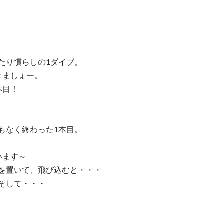
。
たり慣らしの1ダイブ。
きましょー。
本目！
もなく終わった1本目。
います～
を置いて、飛び込むと・・・
そして・・・