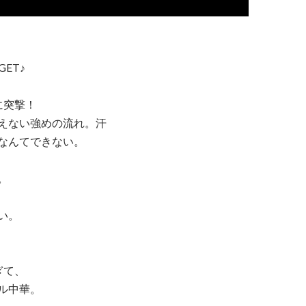
ET♪
に突撃！
えない強めの流れ。汗
なんてできない。
。
、
い。
ぎて、
ル中華。