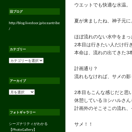
ウエットでも快適な水温。
旧ブログ
夏が来ましたね、神子元に
http://blog.livedoor.jp/oceantribe
/
ほぼ流れのない水中をまっ
2本目は行きたい人だけ行
カテゴリー
本命は、流れの出てきた3
カ
テ
計画通り？
ゴ
流れもなければ、サメの影
リ
アーカイブ
ー
2本目もこんな感じだと思
ア
ー
休憩しているヨシハルさん
カ
計画外のそこそこの流れ、
イ
フォトギャラリー
ブ
サメ！！
シーズナリティがわかる
【PhotoGallery】