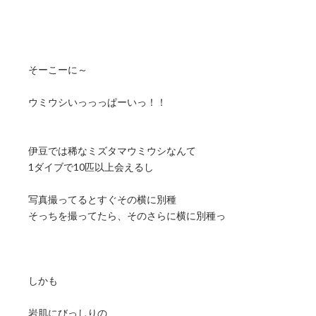
そーこーに～
ウミウシいっっっぱーいっ！！
伊豆では稀なミズタマウミウシなんて
1ダイブで10匹以上会えるし
写真撮ってるとすぐその横に別種
そっちを撮ってたら、そのさらに横に別種っ
しかも
岩肌にびっしりの