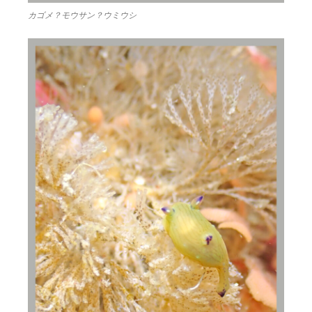
カゴメ？モウサン？ウミウシ