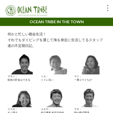
OCEAN TRIBE IN THE TOWN
何かと忙しい都会生活！
それでもダイビングを通じて海を身近に生活してるスタッフ
達の不定期日記。
マサシ：
ミカ：
マイ：
筋肉の貯金はできる
トイレ近い
一番エライちび
スズカ：
ユキヤ：
マサ：
すぐ寝る。
祖父農家 米安定供給
脳が硬式野球