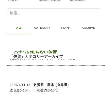
検
索:
ALL
CATEGORY
STAFF
ARCHIVE
ハナワの知らない佐賀
「佐賀」カテゴリーアーカイブ
2025/04/30
MASA
ツアー
,
リゾートツアー
,
佐賀
2025/4/11-13・
佐賀県 唐津（玄界灘）
透明度6-10ｍ 水温13.8-15℃