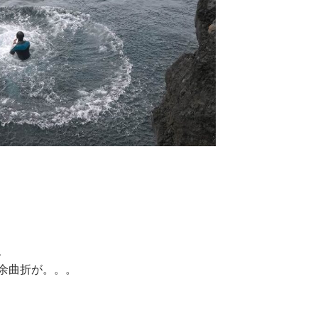
、
余曲折が。。。