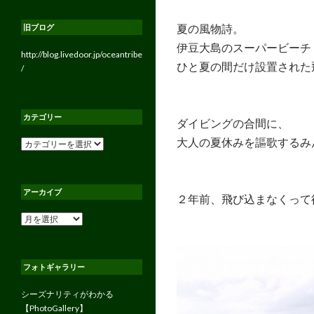
夏の風物詩。
旧ブログ
伊豆大島のスーパービーチ
http://blog.livedoor.jp/oceantribe
ひと夏の間だけ設置された
/
カテゴリー
ダイビングの合間に、
大人の夏休みを謳歌するみ
カ
テ
ゴ
リ
アーカイブ
ー
２年前、飛び込まなくって
ア
ー
カ
イ
フォトギャラリー
ブ
シーズナリティがわかる
【PhotoGallery】