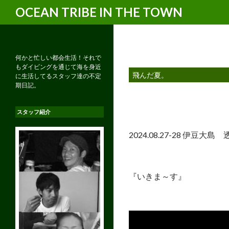
検
OCEAN TRIBE IN THE TOWN
索
何かと忙しい都会生活！それで
もダイビングを通じて海を身近
飛んだ夏。
に生活してるスタッフ達の不定
期日記。
スタッフ紹介
2024.08.27-28 伊豆大
『いきま～す』