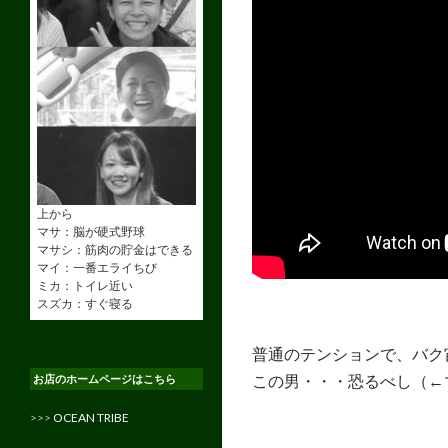
上から
マサ：脳が硬式野球
マサシ：筋肉の貯金はできる
マイ：一番エライちび
ミカ：トイレ近い
スズカ：すぐ寝る
普通のテンションで、バク
この男・・・恐るべし（←
お店のホームページはこちら
>>>
OCEAN TRIBE