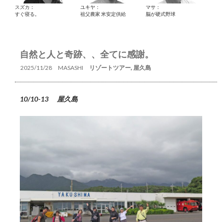
スズカ：
ユキヤ：
マサ：
すぐ寝る。
祖父農家 米安定供給
脳が硬式野球
自然と人と奇跡、、全てに感謝。
2025/11/28
MASASHI
リゾートツアー
,
屋久島
10/10-13 屋久島