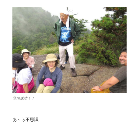
登頂成功！！
あ～ら不思議