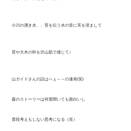
小川の湧き水、、苔を伝う水の音に耳を澄まして
苔や大木の幹を沢山肌で感じて♪
山ガイドさんの話はへぇ～～の連発(笑)
森のストーリーは何度聞いても面白いし
普段考えもしない思考になる（笑）