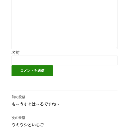
名前
前の投稿
投
も～うすぐは～るですね～
稿
次の投稿
ナ
ウミウシといちご