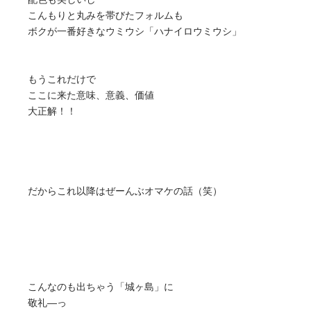
こんもりと丸みを帯びたフォルムも
ボクが一番好きなウミウシ「ハナイロウミウシ」
もうこれだけで
ここに来た意味、意義、価値
大正解！！
だからこれ以降はぜーんぶオマケの話（笑）
こんなのも出ちゃう「城ヶ島」に
敬礼―っ