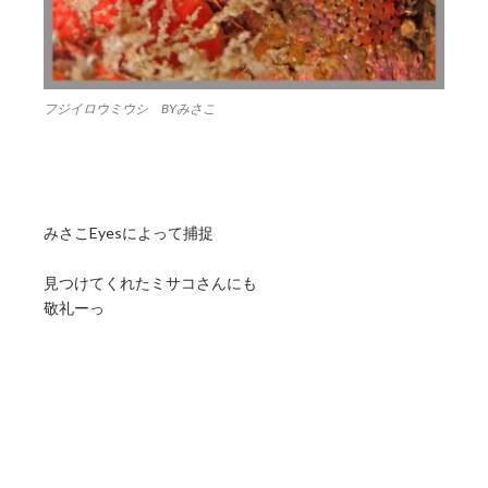
フジイロウミウシ BYみさこ
みさこEyesによって捕捉
見つけてくれたミサコさんにも
敬礼ーっ