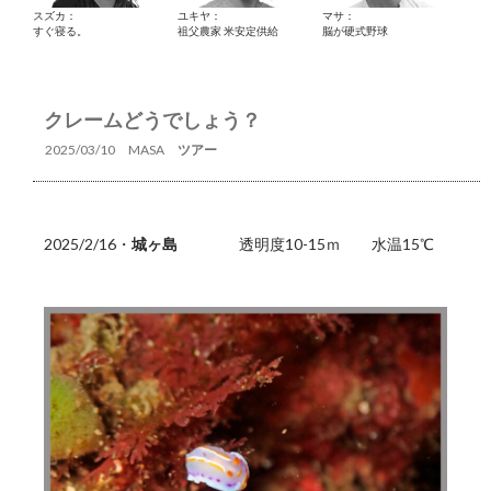
スズカ：
ユキヤ：
マサ：
すぐ寝る。
祖父農家 米安定供給
脳が硬式野球
クレームどうでしょう？
2025/03/10
MASA
ツアー
2025/2/16・
城ヶ島
透明度10-15ｍ 水温15℃