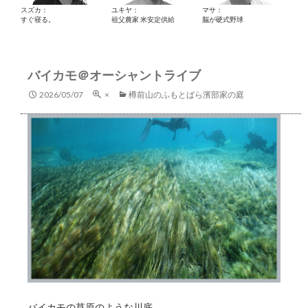
スズカ：
ユキヤ：
マサ：
すぐ寝る。
祖父農家 米安定供給
脳が硬式野球
バイカモ＠オーシャントライブ
2026/05/07
×
樽前山のふもとばら濱部家の庭
バイカモの草原のような川底