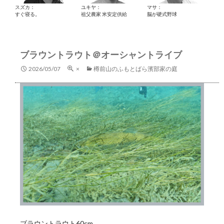
スズカ：
ユキヤ：
マサ：
すぐ寝る。
祖父農家 米安定供給
脳が硬式野球
ブラウントラウト＠オーシャントライブ
2026/05/07
×
樽前山のふもとばら濱部家の庭
ブラウントラウト60cm