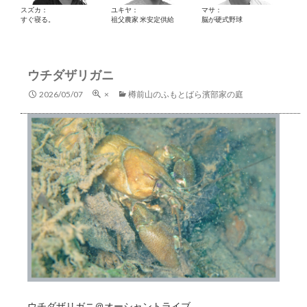
スズカ：
ユキヤ：
マサ：
すぐ寝る。
祖父農家 米安定供給
脳が硬式野球
ウチダザリガニ
2026/05/07
×
樽前山のふもとばら濱部家の庭
ウチダザリガニ＠オーシャントライブ