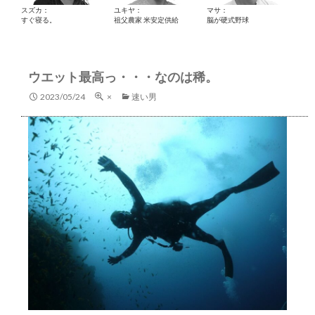
スズカ：
ユキヤ：
マサ：
すぐ寝る。
祖父農家 米安定供給
脳が硬式野球
ウエット最高っ・・・なのは稀。
2023/05/24
×
速い男