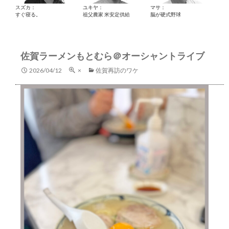
スズカ：
ユキヤ：
マサ：
すぐ寝る。
祖父農家 米安定供給
脳が硬式野球
佐賀ラーメンもとむら＠オーシャントライブ
2026/04/12
×
佐賀再訪のワケ