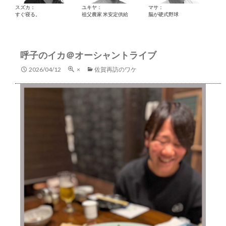
スズカ：
ユキヤ：
マサ：
すぐ寝る。
祖父農家 米安定供給
脳が硬式野球
呼子のイカ＠オーシャントライブ
2026/04/12
×
佐賀再訪のワケ