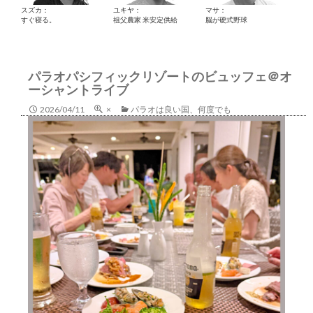
スズカ：
ユキヤ：
マサ：
すぐ寝る。
祖父農家 米安定供給
脳が硬式野球
パラオパシフィックリゾートのビュッフェ＠オ
ーシャントライブ
2026/04/11
×
パラオは良い国、何度でも