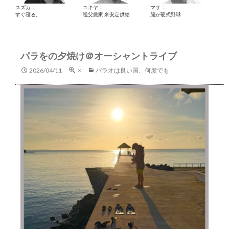
スズカ：
ユキヤ：
マサ：
すぐ寝る。
祖父農家 米安定供給
脳が硬式野球
パラをの夕焼け＠オーシャントライブ
2026/04/11
×
パラオは良い国、何度でも