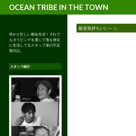
検
OCEAN TRIBE IN THE TOWN
索
船首気持ちいい～っ
何かと忙しい都会生活！それで
もダイビングを通じて海を身近
に生活してるスタッフ達の不定
期日記。
スタッフ紹介