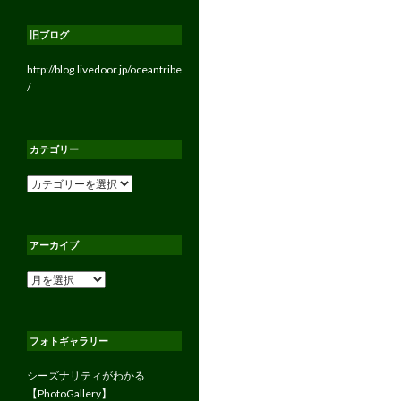
旧ブログ
http://blog.livedoor.jp/oceantribe
/
カテゴリー
カ
テ
ゴ
リ
アーカイブ
ー
ア
ー
カ
イ
フォトギャラリー
ブ
シーズナリティがわかる
【PhotoGallery】