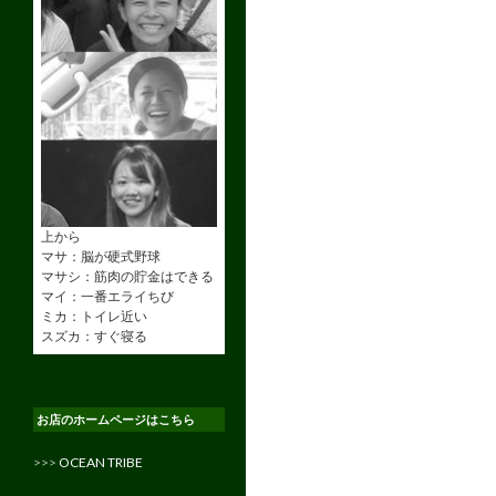
上から
マサ：脳が硬式野球
マサシ：筋肉の貯金はできる
マイ：一番エライちび
ミカ：トイレ近い
スズカ：すぐ寝る
お店のホームページはこちら
>>>
OCEAN TRIBE