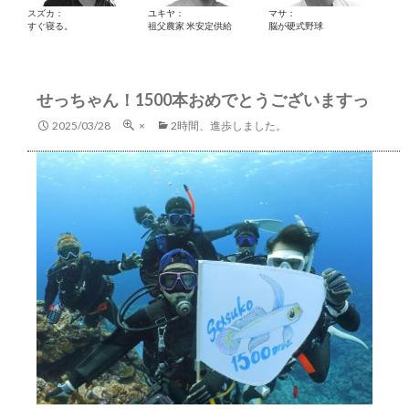
スズカ：
ユキヤ：
マサ：
すぐ寝る。
祖父農家 米安定供給
脳が硬式野球
せっちゃん！1500本おめでとうございますっ
2025/03/28
×
2時間、進歩しました。