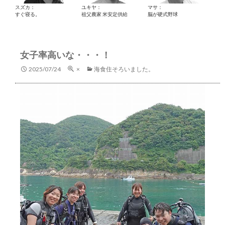
スズカ：
ユキヤ：
マサ：
すぐ寝る。
祖父農家 米安定供給
脳が硬式野球
女子率高いな・・・！
2025/07/24
×
海食住そろいました。