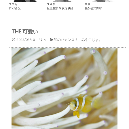
スズカ：
ユキヤ：
マサ：
すぐ寝る。
祖父農家 米安定供給
脳が硬式野球
THE 可愛い
2025/05/10
×
私のバカンス？ みやこじま。