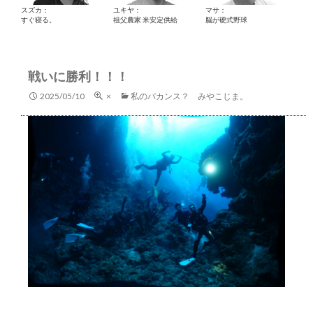
スズカ：
ユキヤ：
マサ：
すぐ寝る。
祖父農家 米安定供給
脳が硬式野球
戦いに勝利！！！
2025/05/10
×
私のバカンス？ みやこじま。