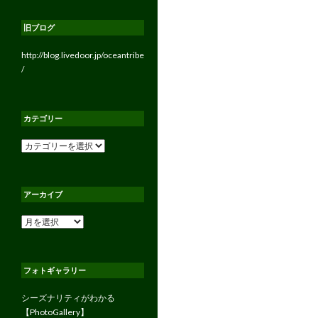
旧ブログ
http://blog.livedoor.jp/oceantribe
/
カテゴリー
カ
テ
ゴ
リ
アーカイブ
ー
ア
ー
カ
イ
フォトギャラリー
ブ
シーズナリティがわかる
【PhotoGallery】