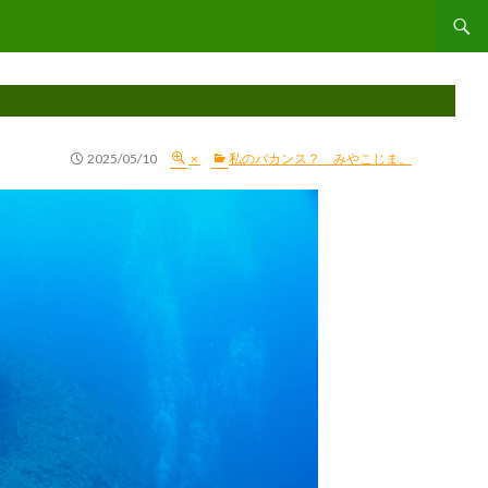
コンテ
2025/05/10
×
私のバカンス？ みやこじま。