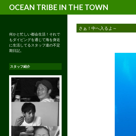
検
OCEAN TRIBE IN THE TOWN
索
さぁ！中へ入るよ～
何かと忙しい都会生活！それで
もダイビングを通じて海を身近
に生活してるスタッフ達の不定
期日記。
スタッフ紹介