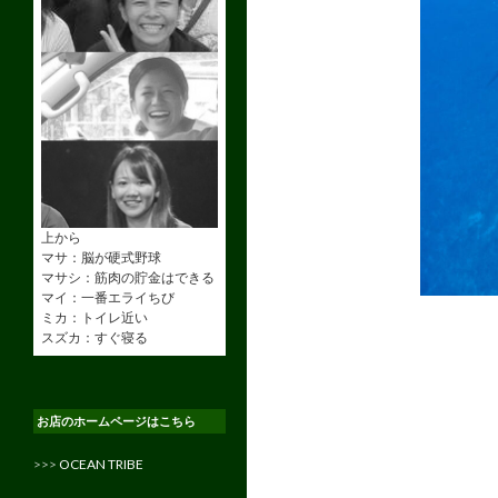
上から
マサ：脳が硬式野球
マサシ：筋肉の貯金はできる
マイ：一番エライちび
ミカ：トイレ近い
スズカ：すぐ寝る
お店のホームページはこちら
>>>
OCEAN TRIBE