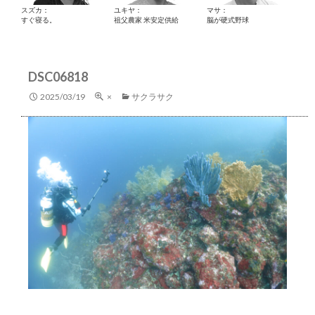
スズカ：
ユキヤ：
マサ：
すぐ寝る。
祖父農家 米安定供給
脳が硬式野球
DSC06818
2025/03/19
×
サクラサク