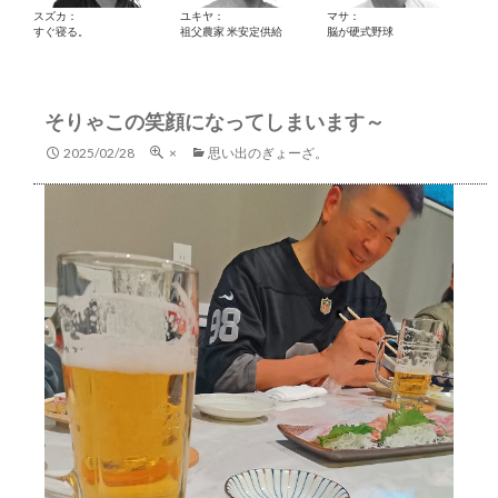
スズカ：
ユキヤ：
マサ：
すぐ寝る。
祖父農家 米安定供給
脳が硬式野球
そりゃこの笑顔になってしまいます～
2025/02/28
×
思い出のぎょーざ。