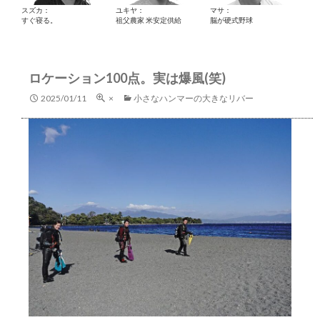
スズカ：
ユキヤ：
マサ：
すぐ寝る。
祖父農家 米安定供給
脳が硬式野球
ロケーション100点。実は爆風(笑)
2025/01/11
×
小さなハンマーの大きなリバー