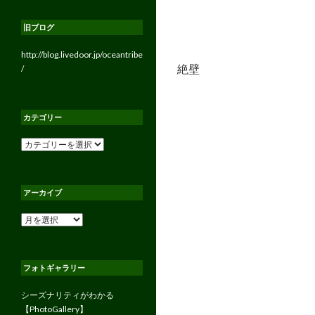
旧ブログ
http://blog.livedoor.jp/oceantribe
絶壁
/
カテゴリー
カ
テ
ゴ
リ
アーカイブ
ー
ア
ー
カ
イ
フォトギャラリー
ブ
シーズナリティがわかる
【PhotoGallery】