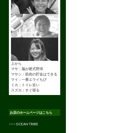
上から
マサ：脳が硬式野球
マサシ：筋肉の貯金はできる
マイ：一番エライちび
ミカ：トイレ近い
スズカ：すぐ寝る
お店のホームページはこちら
>>>
OCEAN TRIBE