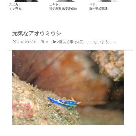
スズカ：
ユキヤ：
マサ：
すぐ寝る。
祖父農家 米安定供給
脳が硬式野球
元気なアオウミウシ
2023/12/01
×
2度ある事は3度、、、ないように～