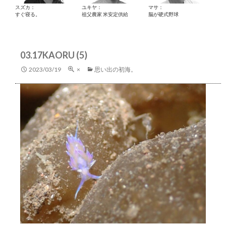
スズカ：
ユキヤ：
マサ：
すぐ寝る。
祖父農家 米安定供給
脳が硬式野球
03.17KAORU (5)
2023/03/19
×
思い出の初海。