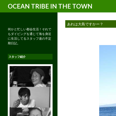
検
OCEAN TRIBE IN THE TOWN
索
あれは大島ですかー？
何かと忙しい都会生活！それで
もダイビングを通じて海を身近
に生活してるスタッフ達の不定
期日記。
スタッフ紹介