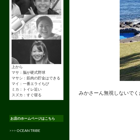
上から
マサ：脳が硬式野球
マサシ：筋肉の貯金はできる
マイ：一番エライちび
ミカ：トイレ近い
みかさーん無視しないでく
スズカ：すぐ寝る
お店のホームページはこちら
>>>
OCEAN TRIBE