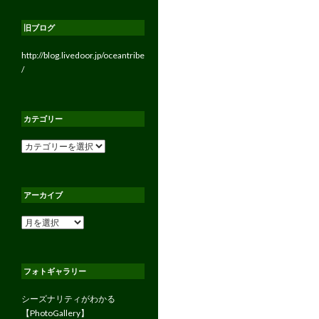
旧ブログ
http://blog.livedoor.jp/oceantribe
/
カテゴリー
カ
テ
ゴ
リ
アーカイブ
ー
ア
ー
カ
イ
フォトギャラリー
ブ
シーズナリティがわかる
【PhotoGallery】