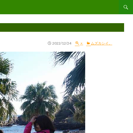
コンテ
2022/12/24
×
ムズカシイ。