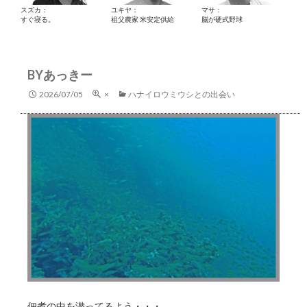
スズカ：
ユキヤ：
マサ：
すぐ寝る。
祖父農家 米安定供給
脳が硬式野球
BYあっきー
2026/07/05
×
ハナイロウミウシとの出会い
佃煮の中を潜ってるよう・・・