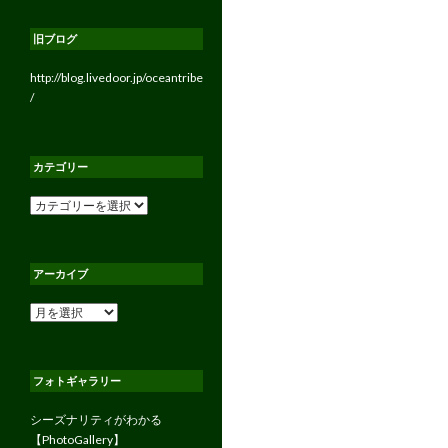
旧ブログ
http://blog.livedoor.jp/oceantribe
/
カテゴリー
カ
テ
ゴ
リ
アーカイブ
ー
ア
ー
カ
イ
フォトギャラリー
ブ
シーズナリティがわかる
【PhotoGallery】