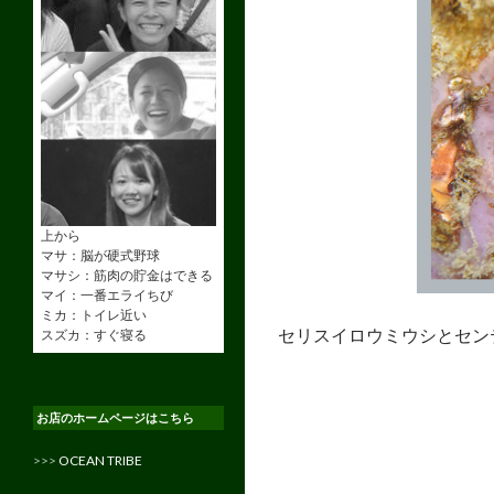
上から
マサ：脳が硬式野球
マサシ：筋肉の貯金はできる
マイ：一番エライちび
ミカ：トイレ近い
セリスイロウミウシとセン
スズカ：すぐ寝る
お店のホームページはこちら
>>>
OCEAN TRIBE