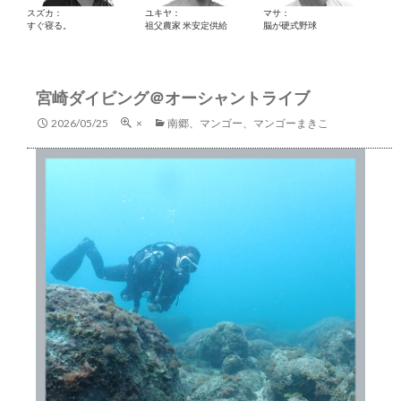
スズカ：
ユキヤ：
マサ：
すぐ寝る。
祖父農家 米安定供給
脳が硬式野球
宮崎ダイビング＠オーシャントライブ
2026/05/25
×
南郷、マンゴー、マンゴーまきこ