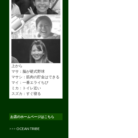
上から
マサ：脳が硬式野球
マサシ：筋肉の貯金はできる
マイ：一番エライちび
ミカ：トイレ近い
スズカ：すぐ寝る
お店のホームページはこちら
>>>
OCEAN TRIBE