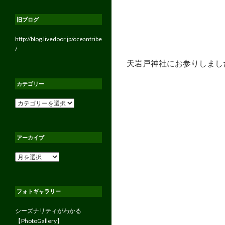
旧ブログ
http://blog.livedoor.jp/oceantribe
/
天岩戸神社にお参りしまし
カテゴリー
カ
テ
ゴ
リ
アーカイブ
ー
ア
ー
カ
イ
フォトギャラリー
ブ
シーズナリティがわかる
【PhotoGallery】