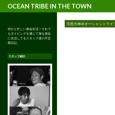
検
OCEAN TRIBE IN THE TOWN
索
天照大神＠オーシャントライ
何かと忙しい都会生活！それで
もダイビングを通じて海を身近
に生活してるスタッフ達の不定
期日記。
スタッフ紹介