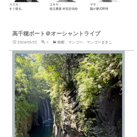
スズカ：
ユキヤ：
マサ：
すぐ寝る。
祖父農家 米安定供給
脳が硬式野球
高千穂ボート＠オーシャントライブ
2026/05/25
×
南郷、マンゴー、マンゴーまきこ