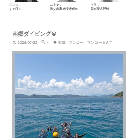
スズカ：
ユキヤ：
マサ：
すぐ寝る。
祖父農家 米安定供給
脳が硬式野球
南郷ダイビング＠
2026/05/25
×
南郷、マンゴー、マンゴーまきこ