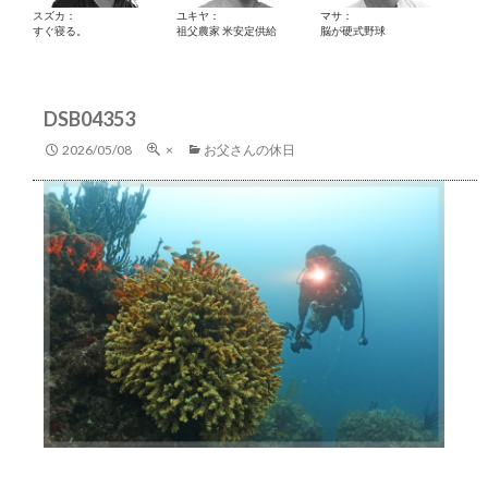
スズカ：
ユキヤ：
マサ：
すぐ寝る。
祖父農家 米安定供給
脳が硬式野球
DSB04353
2026/05/08
×
お父さんの休日