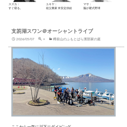
スズカ：
ユキヤ：
マサ：
すぐ寝る。
祖父農家 米安定供給
脳が硬式野球
支笏湖スワン＠オーシャントライブ
2026/05/07
×
樽前山のふもとばら濱部家の庭
ここから一気に川下りダイビング