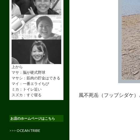
上から
マサ：脳が硬式野球
マサシ：筋肉の貯金はできる
マイ：一番エライちび
ミカ：トイレ近い
風不死岳（フップシダケ）
スズカ：すぐ寝る
お店のホームページはこちら
>>>
OCEAN TRIBE