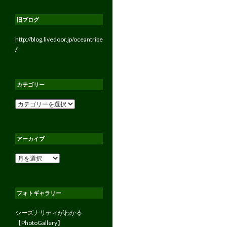
旧ブログ
http://blog.livedoor.jp/oceantribe
/
カテゴリー
カ
テ
ゴ
リ
アーカイブ
ー
ア
ー
カ
イ
フォトギャラリー
ブ
シーズナリティがわかる
【PhotoGallery】