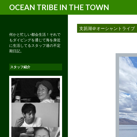
検
OCEAN TRIBE IN THE TOWN
索
支笏湖＠オーシャントライブ
何かと忙しい都会生活！それで
もダイビングを通じて海を身近
に生活してるスタッフ達の不定
期日記。
スタッフ紹介