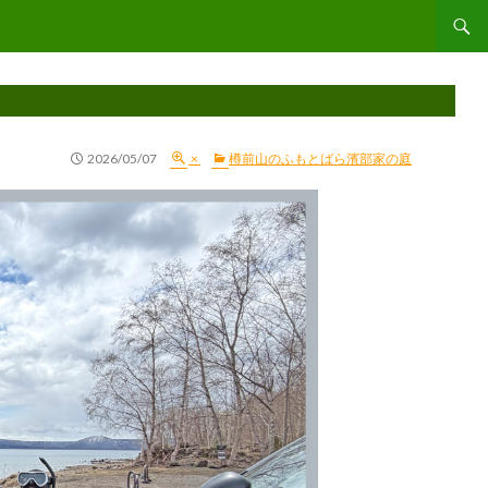
コンテ
2026/05/07
×
樽前山のふもとばら濱部家の庭