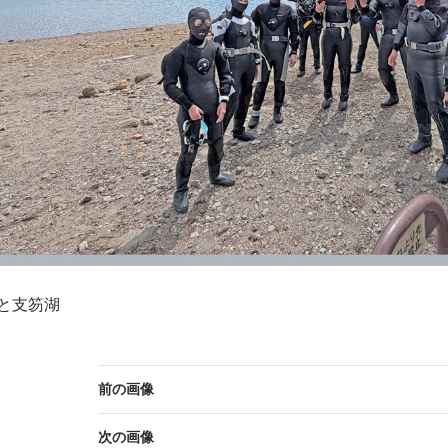
と支笏湖
前の画像
次の画像