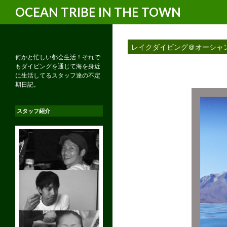
検
OCEAN TRIBE IN THE TOWN
索
レイクダイビング＠オーシャ
何かと忙しい都会生活！それで
もダイビングを通じて海を身近
に生活してるスタッフ達の不定
期日記。
スタッフ紹介