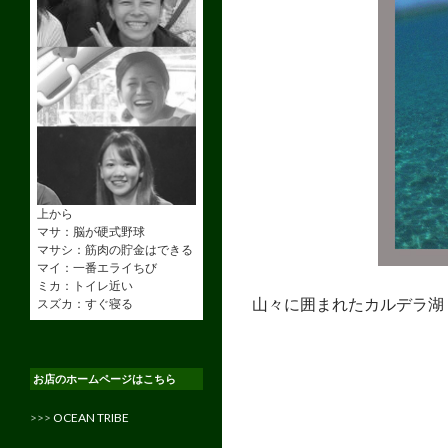
上から
マサ：脳が硬式野球
マサシ：筋肉の貯金はできる
マイ：一番エライちび
ミカ：トイレ近い
山々に囲まれたカルデラ湖
スズカ：すぐ寝る
お店のホームページはこちら
>>>
OCEAN TRIBE