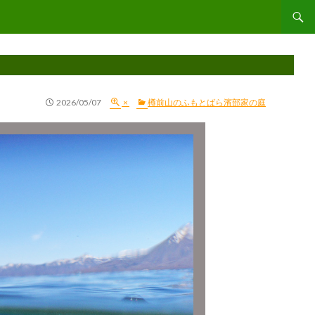
コンテ
2026/05/07
×
樽前山のふもとばら濱部家の庭