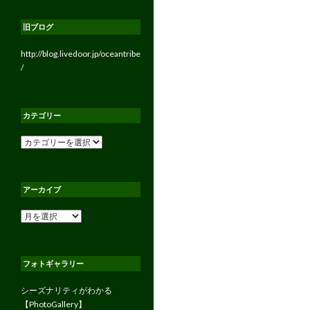
旧ブログ
http://blog.livedoor.jp/oceantribe
/
カテゴリー
カ
テ
ゴ
リ
アーカイブ
ー
ア
ー
カ
イ
フォトギャラリー
ブ
シーズナリティがわかる
【PhotoGallery】