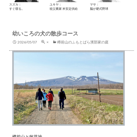
スズカ：
ユキヤ：
マサ：
すぐ寝る。
祖父農家 米安定供給
脳が硬式野球
幼いころの犬の散歩コース
2026/05/07
×
樽前山のふもとばら濱部家の庭
樽前山と牧草地